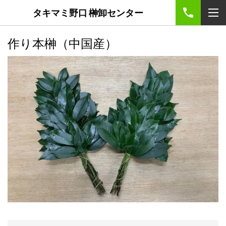
タキマミ野口 榊卸センター
作り本榊（中国産）