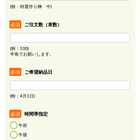
(例：特選作り榊 中)
ご注文数（束数）
必須
(例：100)
半角でお願いします。
ご希望納品日
必須
(例：4月1日)
時間帯指定
必須
午前
午後